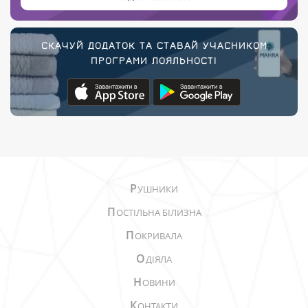
СКАЧУЙ ДОДАТОК ТА СТАВАЙ УЧАСНИКОМ
ПРОГРАМИ ЛОЯЛЬНОСТІ
Р
УШНИКИ
П
ОСТІЛЬНА БІЛИЗНА
П
ОКРИВАЛА
О
ДІЯЛА
Н
ОВИНИ
К
ОНТАКТИ