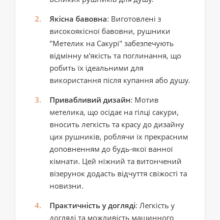
Якісна бавовна
: Виготовлені з
високоякісної бавовни, рушники
"Метелик на Сакурі" забезпечують
відмінну м'якість та поглинання, що
робить їх ідеальними для
використання після купання або душу.
Привабливий дизайн
: Мотив
метелика, що осідає на гілці сакури,
вносить легкість та красу до дизайну
цих рушників, роблячи їх прекрасним
доповненням до будь-якої ванної
кімнати. Цей ніжний та витончений
візерунок додасть відчуття свіжості та
новизни.
Практичність у догляді
: Легкість у
догляді та можливість машинного