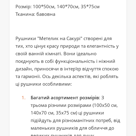
Розмір: 100*50см, 140*70см, 35*75см
Тканина: бавовна
Рушники "Метелик на Сакурі" створені для
тих, хто цінує красу природи та елегантність у
своїй ванній кімнаті. Вони ідеально
поєднують в собі функціональність і ніжний
дизайн, приносячи в інтер'єр відчуття спокою
та гармонії. Ось декілька аспектів, які роблять
ці рушники особливими:
Багатий асортимент розмірів
: З
трьома різними розмірами (100x50 см,
140x70 см, 35x75 см) ці рушники
підійдуть для різноманітних потреб, від
маленьких рушників для обличчя до
великих рушників для душу.