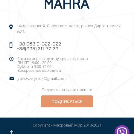
г.Хмельницкий, Львовское шоссе, рынок Дарсон, киоск
92/1.
+38 068 0-322-322
+38(095) 211-77-22
Заказы через корзину круглосуточно
ПН-ПТ - 9:00 - 20:00
Суббота 9:00-15:00
Воскресенье выходной
yurii.vavryniuk@gmail.com
Подписка на наши новости
ПОДПИСАТЬСЯ
Copyright - Махровый Мир 2013-2021