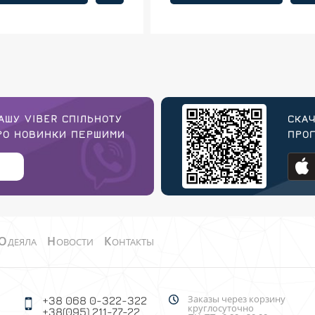
АШУ VIBER СПІЛЬНОТУ
СКАЧ
ПРО НОВИНКИ ПЕРШИМИ
ПРОГ
О
Н
К
ДЕЯЛА
ОВОСТИ
ОНТАКТЫ
Заказы через корзину
+38 068 0-322-322
круглосуточно
+38(095) 211-77-22