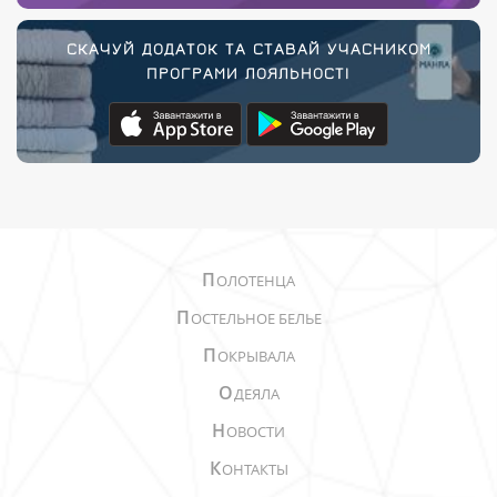
СКАЧУЙ ДОДАТОК ТА СТАВАЙ УЧАСНИКОМ
ПРОГРАМИ ЛОЯЛЬНОСТІ
П
ОЛОТЕНЦА
П
ОСТЕЛЬНОЕ БЕЛЬЕ
П
ОКРЫВАЛА
О
ДЕЯЛА
Н
ОВОСТИ
К
ОНТАКТЫ