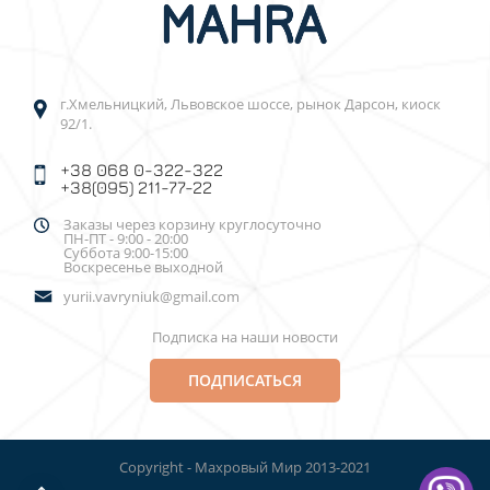
г.Хмельницкий, Львовское шоссе, рынок Дарсон, киоск
92/1.
+38 068 0-322-322
+38(095) 211-77-22
Заказы через корзину круглосуточно
ПН-ПТ - 9:00 - 20:00
Суббота 9:00-15:00
Воскресенье выходной
yurii.vavryniuk@gmail.com
Подписка на наши новости
ПОДПИСАТЬСЯ
Copyright - Махровый Мир 2013-2021