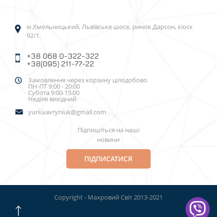
м.Хмельницький, Львівське шосе, ринок Дарсон, кіоск
92/1.
+38 068 0-322-322
+38(095) 211-77-22
Замовлення через корзину цілодобово
ПН-ПТ 9:00 - 20:00
Субота 9:00-15:00
Неділя вихідний
yurii.vavryniuk@gmail.com
Підпишіться на наші
новини
ПІДПИСАТИСЯ
Copyright - Махровий Світ 2013-2021