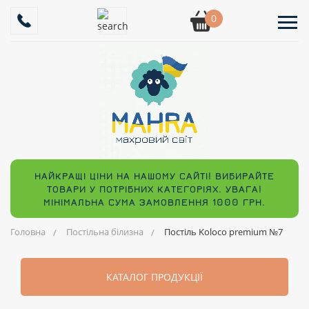
0
НАЙКРАЩІ ЦІНИ НА НАШОМУ САЙТІ! ВИБИРАЙТЕ
ТОВАРИ У ПОТРІБНИХ КАТЕГОРІЯХ. УВАГА!
МІНІМАЛЬНА СУМА ЗАМОВЛЕННЯ 1000 ГРН.
Головна
Постільна білизна
Постіль Koloco premium №7
КАТАЛОГ ПРОДУКЦІЇ