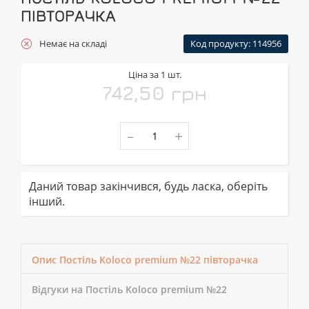
ПІВТОРАЧКА
Немає на складі
Код продукту: 114956
Ціна за 1 шт.
742,50 грн
-
+
Даний товар закінчився, будь ласка, оберіть
інший.
Опис Постіль Koloco premium №22 півторачка
Відгуки на Постіль Koloco premium №22