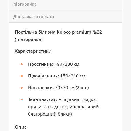
півторачка
Доставка та оплата
Постільна білизна Koloco premium №22
(півторачка)
Характеристики:
Простинка:
180×230 см
Підодіяльник:
150×210 см
Наволочки:
70×70 см (2 шт.)
Тканина:
сатин (щільна, гладка,
приємна на дотик, має красивий
благородний блиск)
Опис: