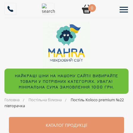
0
НАЙКРАЩІ ЦІНИ НА НАШОМУ САЙТІ! ВИБИРАЙТЕ
ТОВАРИ У ПОТРІБНИХ КАТЕГОРІЯХ. УВАГА!
МІНІМАЛЬНА СУМА ЗАМОВЛЕННЯ 1000 ГРН.
Головна
Постільна білизна
Постіль Koloco premium №22
півторачка
КАТАЛОГ ПРОДУКЦІЇ