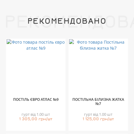
РЕКОМЕНДОВ
РЕКОМЕНДОВАНО
ПОСТІЛЬ ЄВРО АТЛАС №9
ПОСТІЛЬНА БІЛИЗНА ЖАТКА
№7
гурт від 1.00 шт
гурт від 1.00 шт
1 305,00 грн/шт
1 125,00 грн/шт