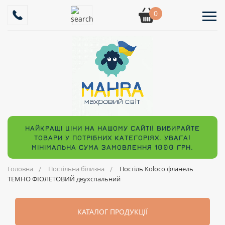
0
НАЙКРАЩІ ЦІНИ НА НАШОМУ САЙТІ! ВИБИРАЙТЕ
ТОВАРИ У ПОТРІБНИХ КАТЕГОРІЯХ. УВАГА!
МІНІМАЛЬНА СУМА ЗАМОВЛЕННЯ 1000 ГРН.
Головна
Постільна білизна
Постіль Koloco фланель
ТЕМНО ФІОЛЕТОВИЙ двухспальний
КАТАЛОГ ПРОДУКЦІЇ