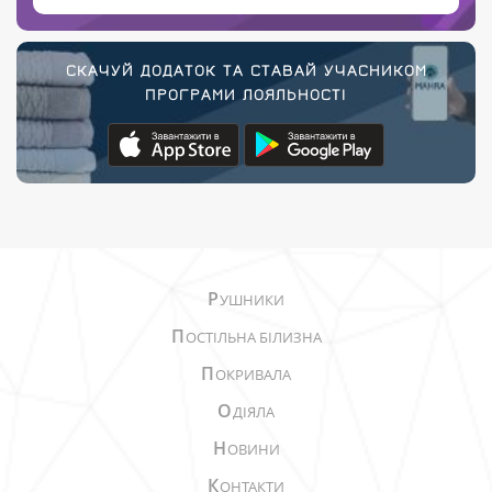
СКАЧУЙ ДОДАТОК ТА СТАВАЙ УЧАСНИКОМ
ПРОГРАМИ ЛОЯЛЬНОСТІ
Р
УШНИКИ
П
ОСТІЛЬНА БІЛИЗНА
П
ОКРИВАЛА
О
ДІЯЛА
Н
ОВИНИ
К
ОНТАКТИ