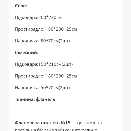
Євро:
Підковдра:200*230см
Простирадло: 180*200+25см
Наволочка: 50*70см(2шт)
Сімейний:
Підковдра:150*210см(2шт)
Простирадло: 180*200+25см
Наволочка: 50*70см(2шт)
Тканина: фланель
Фланелева ніжність №15
— це затишна
постільна білизна з м’якої натуральної