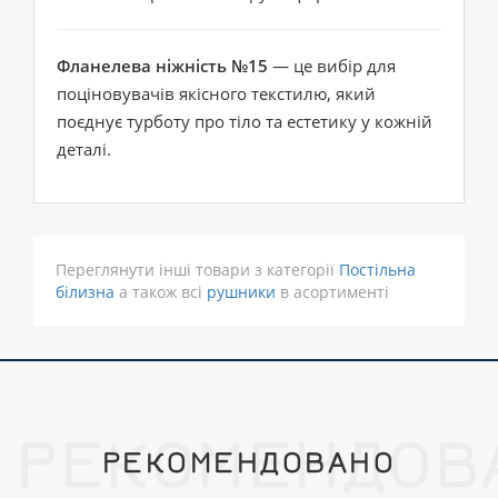
Фланелева ніжність №15
— це вибір для
поціновувачів якісного текстилю, який
поєднує турботу про тіло та естетику у кожній
деталі.
Переглянути інші товари з категорії
Постільна
білизна
а також всі
рушники
в асортименті
РЕКОМЕНДОВ
РЕКОМЕНДОВАНО