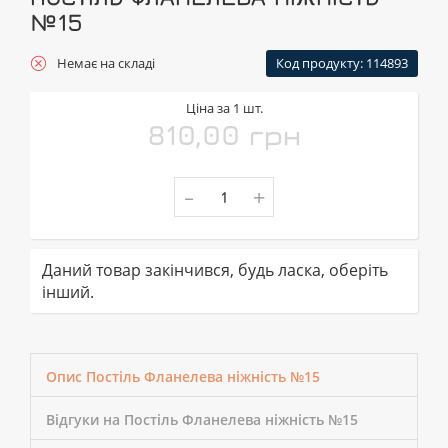
№15
Немає на складі
Код продукту: 114893
Ціна за 1 шт.
810,00 грн
-
+
Даний товар закінчився, будь ласка, оберіть
інший.
Опис Постіль Фланелева ніжність №15
Відгуки на Постіль Фланелева ніжність №15