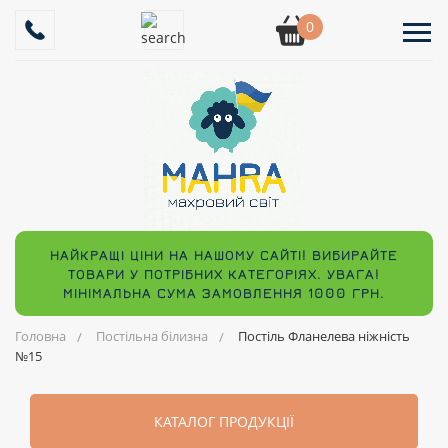
0
НАЙКРАЩІ ЦІНИ НА НАШОМУ САЙТІ! ВИБИРАЙТЕ
ТОВАРИ У ПОТРІБНИХ КАТЕГОРІЯХ. УВАГА!
МІНІМАЛЬНА СУМА ЗАМОВЛЕННЯ 1000 ГРН.
Головна
Постільна білизна
Постіль Фланелева ніжність
№15
КАТАЛОГ ПРОДУКЦІЇ