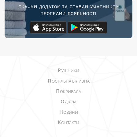
СКАЧУЙ ДОДАТОК ТА СТАВАЙ УЧАСНИКОМ
ПРОГРАМИ ЛОЯЛЬНОСТІ
Р
УШНИКИ
П
ОСТІЛЬНА БІЛИЗНА
П
ОКРИВАЛА
О
ДІЯЛА
Н
ОВИНИ
К
ОНТАКТИ