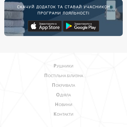
СКАЧУЙ ДОДАТОК ТА СТАВАЙ УЧАСНИКОМ
ПРОГРАМИ ЛОЯЛЬНОСТІ
Р
УШНИКИ
П
ОСТІЛЬНА БІЛИЗНА
П
ОКРИВАЛА
О
ДІЯЛА
Н
ОВИНИ
К
ОНТАКТИ