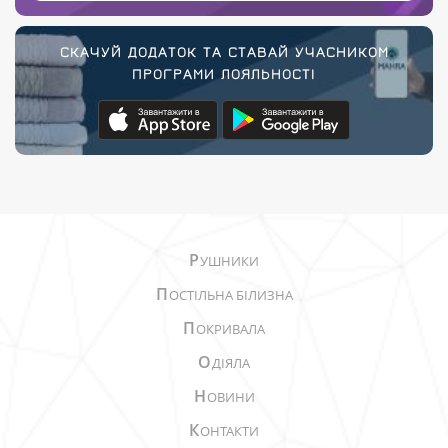
СКАЧУЙ ДОДАТОК ТА СТАВАЙ УЧАСНИКОМ
ПРОГРАМИ ЛОЯЛЬНОСТІ
Р
УШНИКИ
П
ОСТІЛЬНА БІЛИЗНА
П
ОКРИВАЛА
О
ДІЯЛА
Н
ОВИНИ
К
ОНТАКТИ