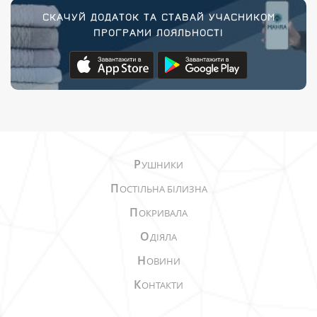
СКАЧУЙ ДОДАТОК ТА СТАВАЙ УЧАСНИКОМ
ПРОГРАМИ ЛОЯЛЬНОСТІ
Р
УШНИКИ
П
ОСТІЛЬНА БІЛИЗНА
П
ОКРИВАЛА
О
ДІЯЛА
Н
ОВИНИ
К
ОНТАКТИ