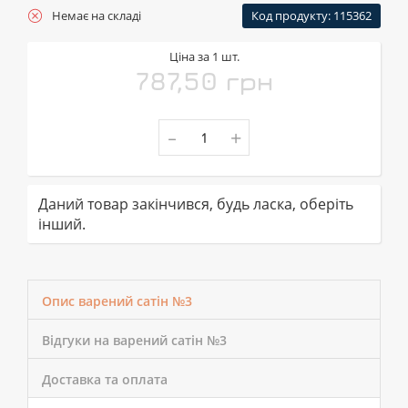
Немає на складі
Код продукту: 115362
Ціна за 1 шт.
787,50 грн
-
+
Даний товар закінчився, будь ласка, оберіть
інший.
Опис варений сатін №3
Відгуки на варений сатін №3
Доставка та оплата