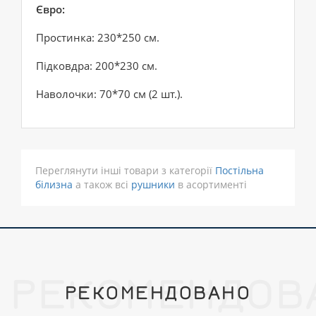
Євро:
Простинка: 230*250 см.
Підковдра: 200*230 см.
Наволочки: 70*70 см (2 шт.).
Переглянути інші товари з категорії
Постільна
білизна
а також всі
рушники
в асортименті
РЕКОМЕНДОВ
РЕКОМЕНДОВАНО