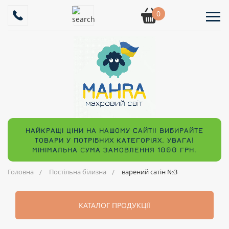
0
НАЙКРАЩІ ЦІНИ НА НАШОМУ САЙТІ! ВИБИРАЙТЕ
ТОВАРИ У ПОТРІБНИХ КАТЕГОРІЯХ. УВАГА!
МІНІМАЛЬНА СУМА ЗАМОВЛЕННЯ 1000 ГРН.
Головна
Постільна білизна
варений сатін №3
КАТАЛОГ ПРОДУКЦІЇ