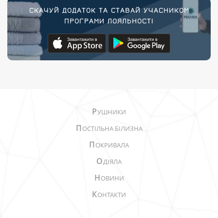
СКАЧУЙ ДОДАТОК ТА СТАВАЙ УЧАСНИКОМ
ПРОГРАМИ ЛОЯЛЬНОСТІ
Р
УШНИКИ
П
ОСТІЛЬНА БІЛИЗНА
П
ОКРИВАЛА
О
ДІЯЛА
Н
ОВИНИ
К
ОНТАКТИ