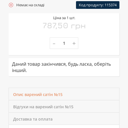
Немає на складі
Код продукту: 115374
Ціна за 1 шт.
787,50 грн
-
+
Даний товар закінчився, будь ласка, оберіть
інший.
Опис варений сатін №15
Відгуки на варений сатін №15
Доставка та оплата