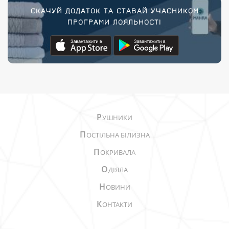
СКАЧУЙ ДОДАТОК ТА СТАВАЙ УЧАСНИКОМ
ПРОГРАМИ ЛОЯЛЬНОСТІ
Р
УШНИКИ
П
ОСТІЛЬНА БІЛИЗНА
П
ОКРИВАЛА
О
ДІЯЛА
Н
ОВИНИ
К
ОНТАКТИ