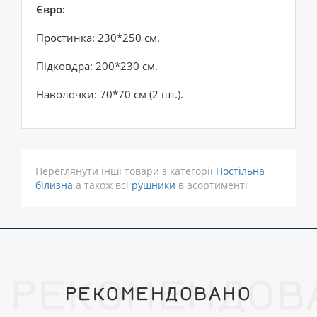
Євро:
Простинка: 230*250 см.
Підковдра: 200*230 см.
Наволочки: 70*70 см (2 шт.).
Переглянути інші товари з категорії
Постільна
білизна
а також всі
рушники
в асортименті
РЕКОМЕНДОВ
РЕКОМЕНДОВАНО