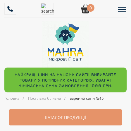
0
НАЙКРАЩІ ЦІНИ НА НАШОМУ САЙТІ! ВИБИРАЙТЕ
ТОВАРИ У ПОТРІБНИХ КАТЕГОРІЯХ. УВАГА!
МІНІМАЛЬНА СУМА ЗАМОВЛЕННЯ 1000 ГРН.
Головна
Постільна білизна
варений сатін №15
КАТАЛОГ ПРОДУКЦІЇ