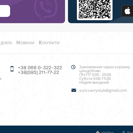
О
Н
К
ДІЯЛА
ОВИНИ
ОНТАКТИ
Замовлення через корзину
+38 068 0-322-322
цілодобово
+38(095) 211-77-22
ПН-ПТ 9:00 - 20:00
к
Субота 9:00-15:00
Неділя вихідний
yurii.vavryniuk@gmail.com
Увійти
Реє