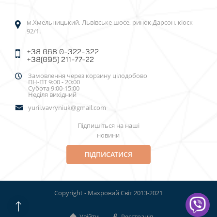
м.Хмельницький, Львівське шосе, ринок Дарсон, кіоск
92/1.
+38 068 0-322-322
+38(095) 211-77-22
Замовлення через корзину цілодобово
ПН-ПТ 9:00 - 20:00
Субота 9:00-15:00
Неділя вихідний
yurii.vavryniuk@gmail.com
Підпишіться на наші
новини
ПІДПИСАТИСЯ
Copyright - Махровий Світ 2013-2021
Увійти
Реєстрація