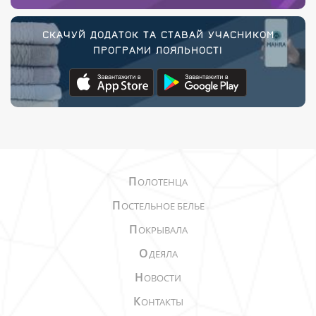
СКАЧУЙ ДОДАТОК ТА СТАВАЙ УЧАСНИКОМ
ПРОГРАМИ ЛОЯЛЬНОСТІ
П
ОЛОТЕНЦА
П
ОСТЕЛЬНОЕ БЕЛЬЕ
П
ОКРЫВАЛА
О
ДЕЯЛА
Н
ОВОСТИ
К
ОНТАКТЫ