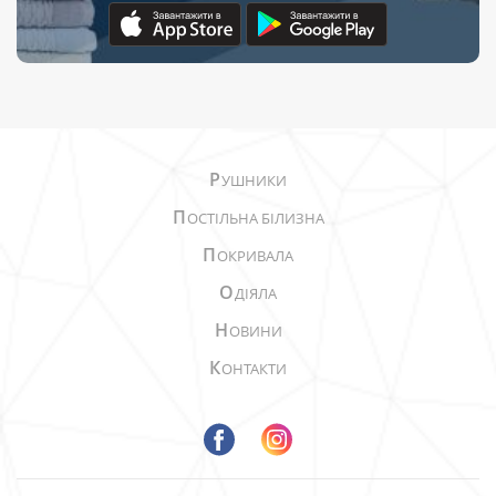
Р
УШНИКИ
П
ОСТІЛЬНА БІЛИЗНА
П
ОКРИВАЛА
О
ДІЯЛА
Н
ОВИНИ
К
ОНТАКТИ