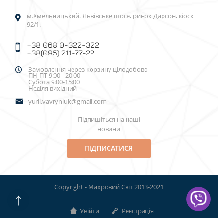
м.Хмельницький, Львівське шосе, ринок Дарсон, кіоск
92/1.
+38 068 0-322-322
+38(095) 211-77-22
Замовлення через корзину цілодобово
ПН-ПТ 9:00 - 20:00
Субота 9:00-15:00
Неділя вихідний
yurii.vavryniuk@gmail.com
Підпишіться на наші
новини
ПІДПИСАТИСЯ
Copyright - Махровий Світ 2013-2021
Увійти
Реєстрація