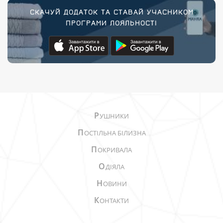
СКАЧУЙ ДОДАТОК ТА СТАВАЙ УЧАСНИКОМ
ПРОГРАМИ ЛОЯЛЬНОСТІ
Р
УШНИКИ
П
ОСТІЛЬНА БІЛИЗНА
П
ОКРИВАЛА
О
ДІЯЛА
Н
ОВИНИ
К
ОНТАКТИ