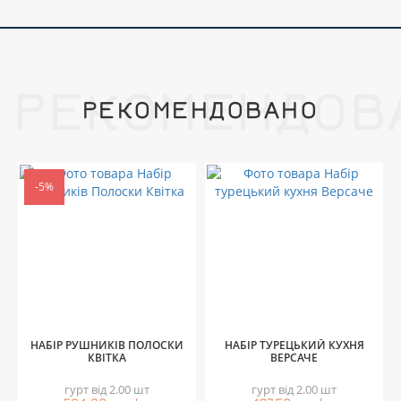
РЕКОМЕНДОВ
РЕКОМЕНДОВАНО
-5%
НАБІР РУШНИКІВ ПОЛОСКИ
НАБІР ТУРЕЦЬКИЙ КУХНЯ
КВІТКА
ВЕРСАЧЕ
гурт від 2.00 шт
гурт від 2.00 шт