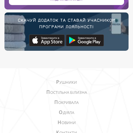
СКАЧУЙ ДОДАТОК ТА СТАВАЙ УЧАСНИКОМ
ПРОГРАМИ ЛОЯЛЬНОСТІ
Р
УШНИКИ
П
ОСТІЛЬНА БІЛИЗНА
П
ОКРИВАЛА
О
ДІЯЛА
Н
ОВИНИ
К
ОНТАКТИ