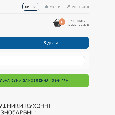
Увійти
Реєстрація
uk
У кошику
0
немає товарів
В
ІДГУКИ
МАЛЬНА СУМА ЗАМОВЛЕННЯ 1000 ГРН.
УШНИКИ КУХОННІ
ІЗНОБАРВНІ 1