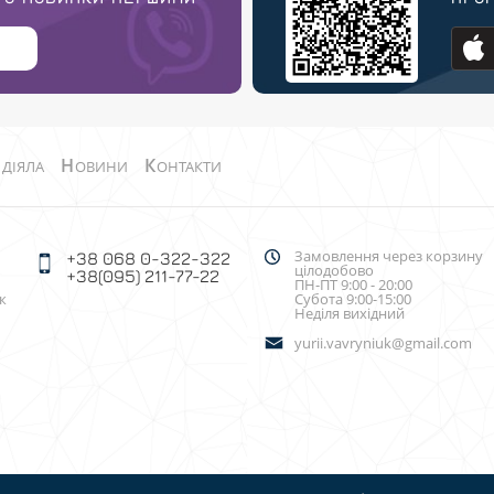
О
Н
К
ДІЯЛА
ОВИНИ
ОНТАКТИ
Замовлення через корзину
+38 068 0-322-322
цілодобово
+38(095) 211-77-22
ПН-ПТ 9:00 - 20:00
к
Субота 9:00-15:00
Неділя вихідний
yurii.vavryniuk@gmail.com