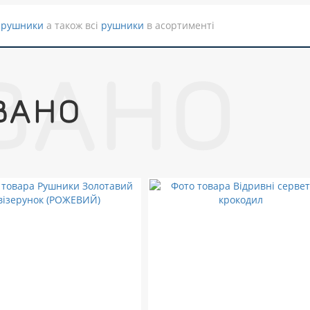
 рушники
а також всі
рушники
в асортименті
ВАНО
ВАНО