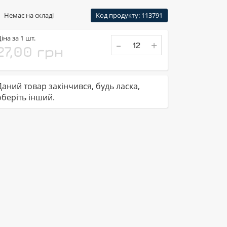
Немає на складі
Код продукту: 113791
іна за 1 шт.
-
+
27,00 грн
Даний товар закінчився, будь ласка,
оберіть інший.