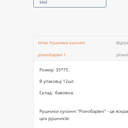
SALE
Опис Рушники кухонні
Відгу
різнобарвні 1
різно
Розмір: 35*75.
В упаковці 12шт.
Склад: бавовна.
Рушники кухонні "Різнобарвні" - це яскра
цих рушників: