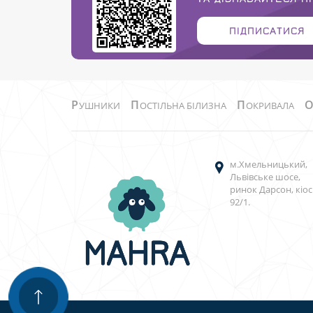
ПІДПИСАТИСЯ
Р
П
П
УШНИКИ
ОСТІЛЬНА БІЛИЗНА
ОКРИВАЛА
м.Хмельницький,
Львівське шосе,
ринок Дарсон, кіос
92/1.