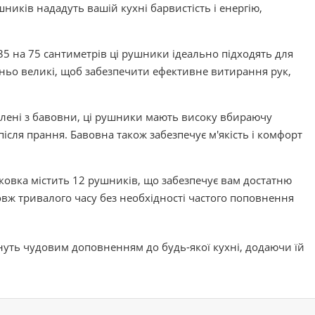
шників нададуть вашій кухні барвистість і енергію,
 35 на 75 сантиметрів ці рушники ідеально підходять для
тньо великі, щоб забезпечити ефективне витирання рук,
влені з бавовни, ці рушники мають високу вбираючу
після прання. Бавовна також забезпечує м'якість і комфорт
аковка містить 12 рушників, що забезпечує вам достатню
овж тривалого часу без необхідності частого поповнення
нуть чудовим доповненням до будь-якої кухні, додаючи їй