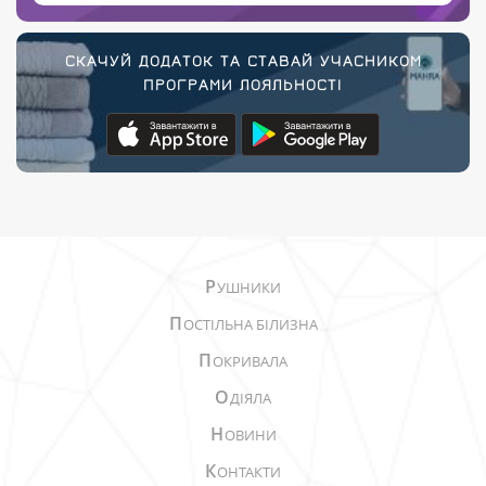
СКАЧУЙ ДОДАТОК ТА СТАВАЙ УЧАСНИКОМ
ПРОГРАМИ ЛОЯЛЬНОСТІ
Р
УШНИКИ
П
ОСТІЛЬНА БІЛИЗНА
П
ОКРИВАЛА
О
ДІЯЛА
Н
ОВИНИ
К
ОНТАКТИ