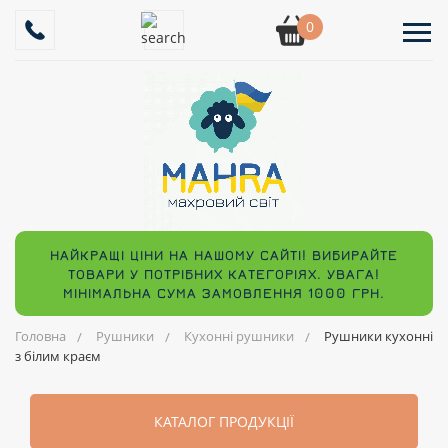
0
НАЙКРАЩІ ЦІНИ НА НАШОМУ САЙТІ! ВИБИРАЙТЕ
ТОВАРИ У ПОТРІБНИХ КАТЕГОРІЯХ. УВАГА!
МІНІМАЛЬНА СУМА ЗАМОВЛЕННЯ 1000 ГРН.
Головна
Рушники
Кухонні рушники
Рушники кухонні
з білим краєм
КАТАЛОГ ПРОДУКЦІЇ