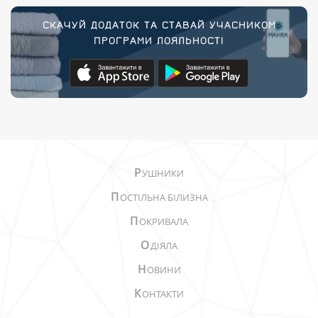
СКАЧУЙ ДОДАТОК ТА СТАВАЙ УЧАСНИКОМ
ПРОГРАМИ ЛОЯЛЬНОСТІ
Р
УШНИКИ
П
ОСТІЛЬНА БІЛИЗНА
П
ОКРИВАЛА
О
ДІЯЛА
Н
ОВИНИ
К
ОНТАКТИ