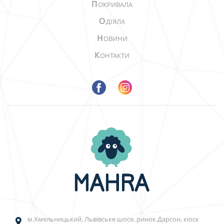
П
ОКРИВАЛА
О
ДІЯЛА
Н
ОВИНИ
К
ОНТАКТИ
м.Хмельницький, Львівське шосе, ринок Дарсон, кіоск