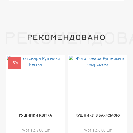
РЕКОМЕНДОВ
РЕКОМЕНДОВАНО
-5%
РУШНИКИ КВІТКА
РУШНИКИ З БАХРОМОЮ
гурт від 8.00 шт
гурт від 6.00 шт