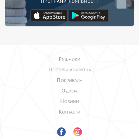
ПРОГРАМИ ЛОЯЛЬНОСТІ
Р
УШНИКИ
П
ОСТІЛЬНА БІЛИЗНА
П
ОКРИВАЛА
О
ДІЯЛА
Н
ОВИНИ
К
ОНТАКТИ