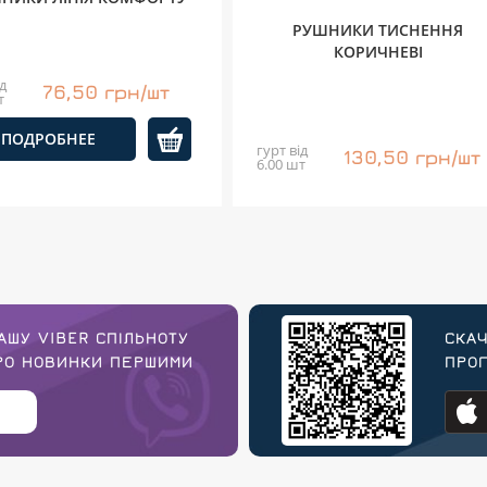
РУШНИКИ ТИСНЕННЯ
КОРИЧНЕВІ
д
76,50 грн/шт
т
ПОДРОБНЕЕ
гурт від
130,50 грн/шт
6.00 шт
АШУ VIBER СПІЛЬНОТУ
СКАЧ
ПРО НОВИНКИ ПЕРШИМИ
ПРОГ