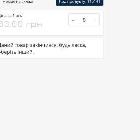
Немає на складі
Код продукту: 115141
іна за 1 шт.
-
+
63,00 грн
Даний товар закінчився, будь ласка,
оберіть інший.