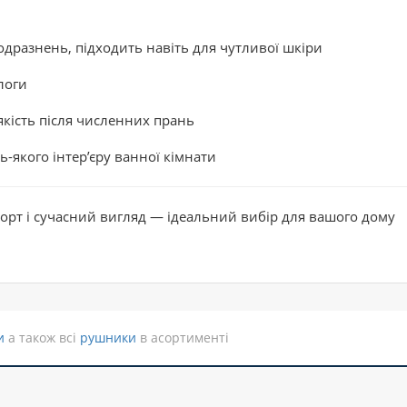
дразнень, підходить навіть для чутливої шкіри
логи
якість після численних прань
-якого інтер’єру ванної кімнати
форт і сучасний вигляд — ідеальний вибір для вашого дому
и
а також всі
рушники
в асортименті