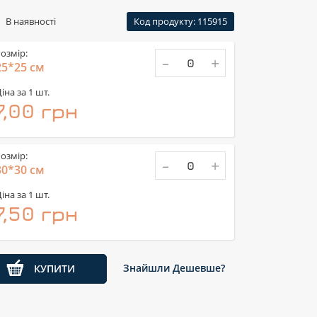
В наявності
Код продукту: 115915
озмір:
-
+
25*25 см
іна за 1 шт.
7,00 грн
озмір:
-
+
30*30 см
іна за 1 шт.
7,50 грн
Знайшли Дешевше?
КУПИТИ