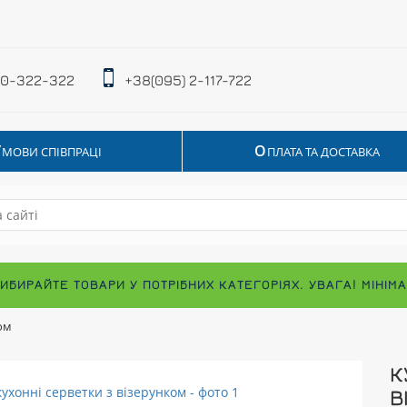
 0-322-322
+38(095) 2-117-722
У
О
МОВИ СПІВПРАЦІ
ПЛАТА ТА ДОСТАВКА
ВИБИРАЙТЕ ТОВАРИ У ПОТРІБНИХ КАТЕГОРІЯХ. УВАГА! МІНІ
ом
К
В