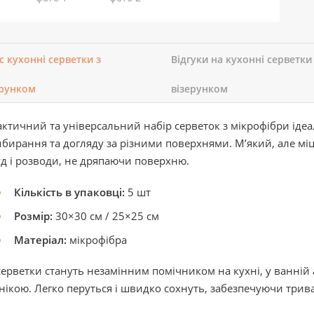
с кухонні серветки з
Відгуки на кухонні серветки
ерунком
візерунком
ктичний та універсальний набір серветок з мікрофібри іде
бирання та догляду за різними поверхнями. М’який, але мі
д і розводи, не дряпаючи поверхню.
Кількість в упаковці:
5 шт
Розмір:
30×30 см / 25×25 см
Матеріал:
мікрофібра
серветки стануть незамінним помічником на кухні, у ванній 
нікою. Легко перуться і швидко сохнуть, забезпечуючи три