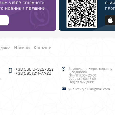
АШУ VIBER СПІЛЬНОТУ
СКАЧ
ПРО НОВИНКИ ПЕРШИМИ
ПРОГ
О
Н
К
ДІЯЛА
ОВИНИ
ОНТАКТИ
Замовлення через корзину
+38 068 0-322-322
цілодобово
+38(095) 211-77-22
ПН-ПТ 9:00 - 20:00
к
Субота 9:00-15:00
Неділя вихідний
yurii.vavryniuk@gmail.com