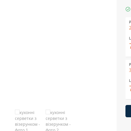
Р
Ц
Р
Ц