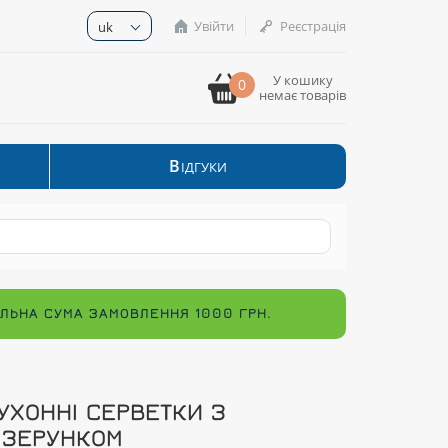
Увійти
Реєстрація
uk
У кошику
0
немає товарів
В
ІДГУКИ
МАЛЬНА СУМА ЗАМОВЛЕННЯ 1000 ГРН.
УХОННІ СЕРВЕТКИ З
ІЗЕРУНКОМ