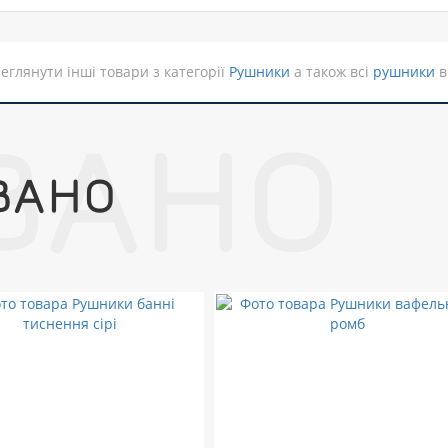
еглянути інші товари з категорії
Рушники
а також всі
рушники
в
ВАНО
ВАНО