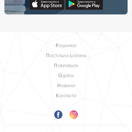
Р
УШНИКИ
П
ОСТІЛЬНА БІЛИЗНА
П
ОКРИВАЛА
О
ДІЯЛА
Н
ОВИНИ
К
ОНТАКТИ