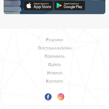
Р
УШНИКИ
П
ОСТІЛЬНА БІЛИЗНА
П
ОКРИВАЛА
О
ДІЯЛА
Н
ОВИНИ
К
ОНТАКТИ