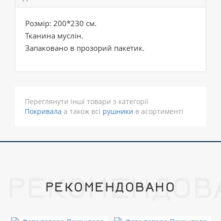
Розмір: 200*230 см.
Тканина муслін.
Запаковано в прозорий пакетик.
Переглянути інші товари з категорії
Покривала
а також всі
рушники
в асортименті
РЕКОМЕНДОВ
РЕКОМЕНДОВАНО