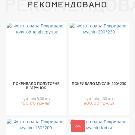
РЕКОМЕНДОВ
РЕКОМЕНДОВАНО
ПОКРИВАЛО ПОЛУТОРНЕ
ПОКРИВАЛО МУСЛІН 200*230
ВІЗЕРУНОК
гурт від 3.00 шт
гурт від 1.00 шт
180,00 грн/шт
900,00 грн/шт
-5%