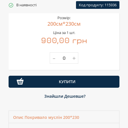
В наявності
Код продукту: 115936
Розмір:
200см*230см
Ціна за 1 шт.
900,00 грн
-
+
КУПИТИ
Знайшли Дешевше?
Опис Покривало муслін 200*230