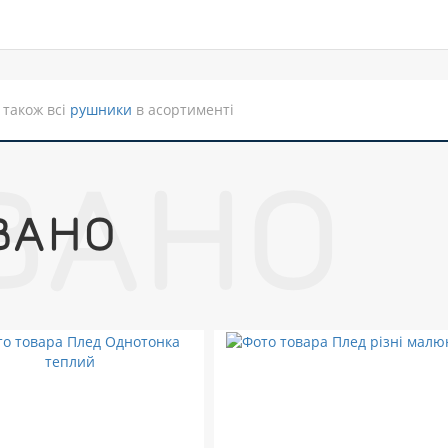
 також всі
рушники
в асортименті
ВАНО
ВАНО