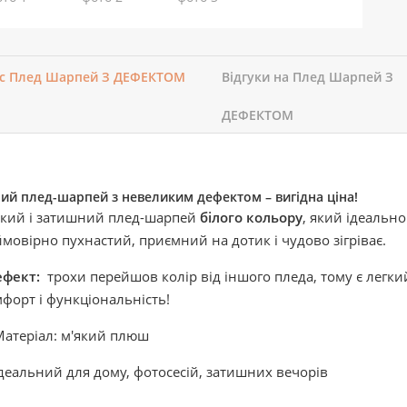
с Плед Шарпей З ДЕФЕКТОМ
Відгуки на Плед Шарпей З
ДЕФЕКТОМ
ий плед-шарпей з невеликим дефектом – вигідна ціна!
який і затишний плед-шарпей
білого кольору
, який ідеально
мовірно пухнастий, приємний на дотик і чудово зігріває.
фект:
трохи перейшов колір від іншого пледа, тому є легкий
форт і функціональність!
атеріал: м'який плюш
деальний для дому, фотосесій, затишних вечорів