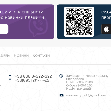
АШУ VIBER СПІЛЬНОТУ
СКАЧ
ПРО НОВИНКИ ПЕРШИМИ
ПРОГ
О
Н
К
ДІЯЛА
ОВИНИ
ОНТАКТИ
Замовлення через корзину
+38 068 0-322-322
цілодобово
+38(095) 211-77-22
ПН-ПТ 9:00 - 20:00
к
Субота 9:00-15:00
Неділя вихідний
yurii.vavryniuk@gmail.com