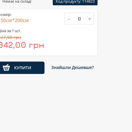
Немає на складі
Код продукту: 114823
озмір:
-
+
150см*200см
іна за 1 шт.
427,50 грн
342,00 грн
Знайшли Дешевше?
КУПИТИ