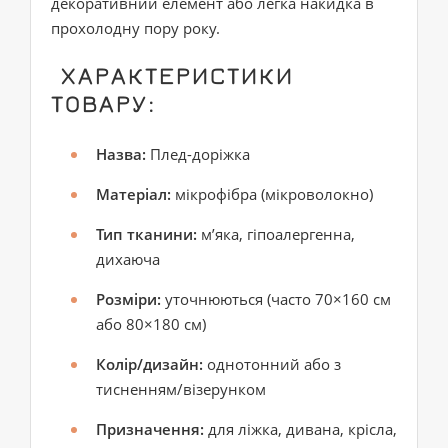
декоративний елемент або легка накидка в
прохолодну пору року.
ХАРАКТЕРИСТИКИ
ТОВАРУ:
Назва:
Плед-доріжка
Матеріал:
мікрофібра (мікроволокно)
Тип тканини:
м’яка, гіпоалергенна,
дихаюча
Розміри:
уточнюються (часто 70×160 см
або 80×180 см)
Колір/дизайн:
однотонний або з
тисненням/візерунком
Призначення:
для ліжка, дивана, крісла,