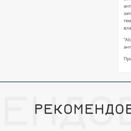
ант
зап
тем
вла
"Al
ант
Пра
МЕНДО
РЕКОМЕНДО