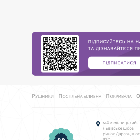
ПІДПИСУЙТЕСЬ НА Н
ТА ДІЗНАВАЙТЕСЯ 
ПІДПИСАТИСЯ
Р
П
П
УШНИКИ
ОСТІЛЬНА БІЛИЗНА
ОКРИВАЛА
м.Хмельницький,
Львівське шосе,
ринок Дарсон, кіос
92/1.