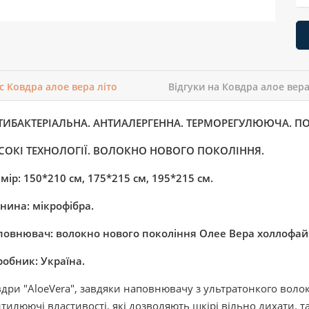
с Ковдра алое вера літо
Відгуки на Ковдра алое вера
ТИБАКТЕРІАЛЬНА. АНТИАЛЕРГЕННА. ТЕРМОРЕГУЛЮЮЧА. П
СОКІ ТЕХНОЛОГІЇ. ВОЛОКНО НОВОГО ПОКОЛІННЯ.
мір: 150*210 см, 175*215 см, 195*215 см.
нина: мікрофібра.
овнювач: волокно нового покоління Олее Вера холлофайб
обник: Україна.
дри "AloeVera", завдяки наповнювачу з ультратонкого воло
тилюючі властивості, які дозволяють шкірі вільно дихати. т