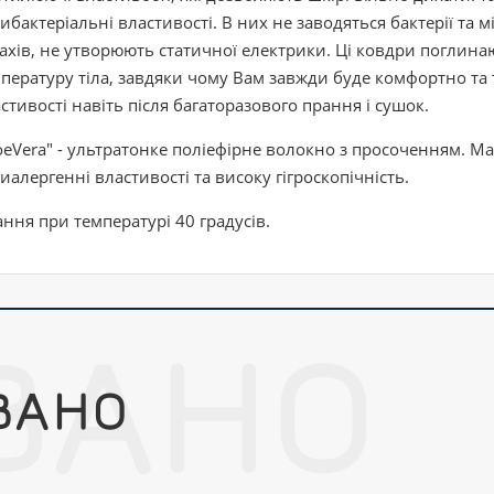
ибактеріальні властивості. В них не заводяться бактерії та 
ахів, не утворюють статичної електрики. Ці ковдри поглина
пературу тіла, завдяки чому Вам завжди буде комфортно та 
стивості навіть після багаторазового прання і сушок.
oeVera" - ультратонке поліефірне волокно з просоченням. Має
иалергенні властивості та високу гігроскопічність.
ння при температурі 40 градусів.
ВАНО
ВАНО