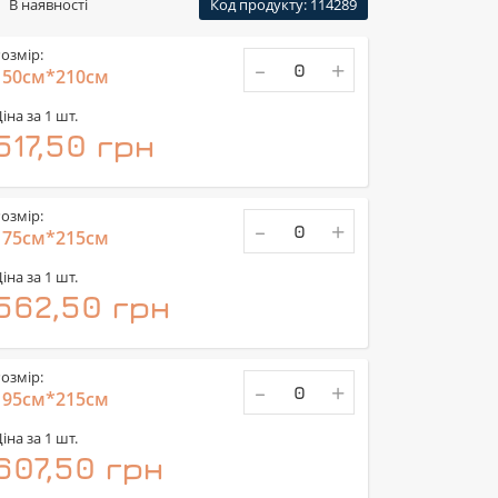
В наявності
Код продукту: 114289
озмір:
-
+
150см*210см
іна за 1 шт.
517,50 грн
озмір:
-
+
175см*215см
іна за 1 шт.
562,50 грн
озмір:
-
+
195см*215см
іна за 1 шт.
607,50 грн