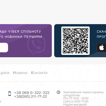
АШУ VIBER СПІЛЬНОТУ
СКАЧ
ПРО НОВИНКИ ПЕРШИМИ
ПРОГ
О
Н
К
ДІЯЛА
ОВИНИ
ОНТАКТИ
Замовлення через корзину
+38 068 0-322-322
цілодобово
+38(095) 211-77-22
ПН-ПТ 9:00 - 20:00
к
Субота 9:00-15:00
Неділя вихідний