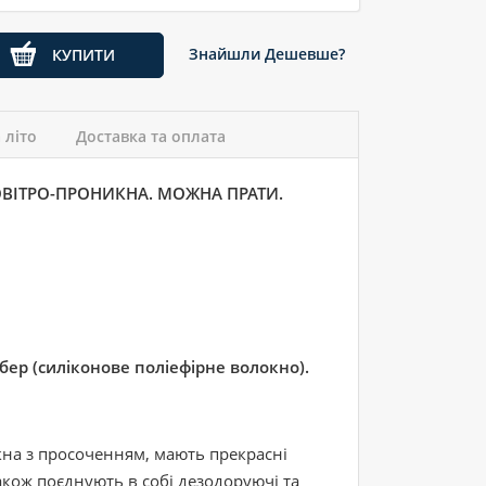
Знайшли Дешевше?
КУПИТИ
 літо
Доставка та оплата
ОВІТРО-ПРОНИКНА. МОЖНА ПРАТИ.
ер (силіконове поліефірне волокно).
кна з просоченням, мають прекрасні
акож поєднують в собі дезодоруючі та