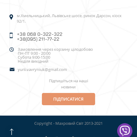
м.Хмельницький, Львівське шосе, ринок Дарсон, кіоск
92/1.
+38 068 0-322-322
+38(095) 211-77-22
Замовлення через корзину цілодобово
ПН-ПТ 9:00 - 20:00
Субота 9:00-15:00
Неділя вихідний
yurii.vavryniuk@gmail.com
Підпишіться на наші
новини
ПІДПИСАТИСЯ
Copyright - Махровий Світ 2013-2021