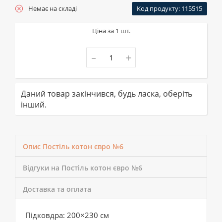
Немає на складі
Код продукту: 115515
Ціна за 1 шт.
-
+
Даний товар закінчився, будь ласка, оберіть
інший.
Опис Постіль котон євро №6
Відгуки на Постіль котон євро №6
Доставка та оплата
Підковдра: 200×230 см