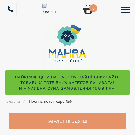
0
НАЙКРАЩІ ЦІНИ НА НАШОМУ САЙТІ! ВИБИРАЙТЕ
ТОВАРИ У ПОТРІБНИХ КАТЕГОРІЯХ. УВАГА!
МІНІМАЛЬНА СУМА ЗАМОВЛЕННЯ 1000 ГРН.
Головна
Постіль котон євро №6
КАТАЛОГ ПРОДУКЦІЇ