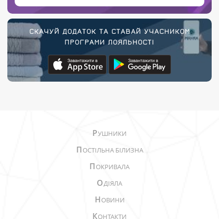
СКАЧУЙ ДОДАТОК ТА СТАВАЙ УЧАСНИКОМ
ПРОГРАМИ ЛОЯЛЬНОСТІ
Р
УШНИКИ
П
ОСТІЛЬНА БІЛИЗНА
П
ОКРИВАЛА
О
ДІЯЛА
Н
ОВИНИ
К
ОНТАКТИ