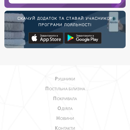
СКАЧУЙ ДОДАТОК ТА СТАВАЙ УЧАСНИКОМ
ПРОГРАМИ ЛОЯЛЬНОСТІ
Р
УШНИКИ
П
ОСТІЛЬНА БІЛИЗНА
П
ОКРИВАЛА
О
ДІЯЛА
Н
ОВИНИ
К
ОНТАКТИ