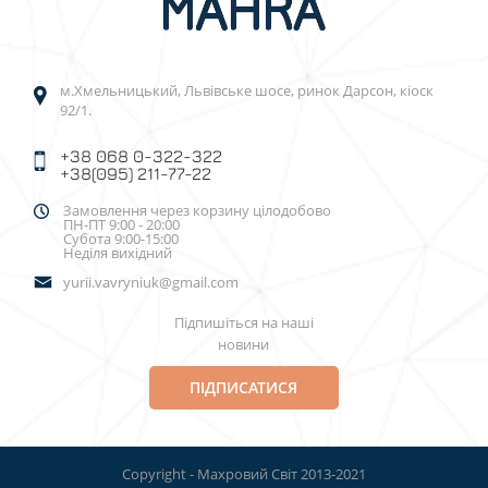
м.Хмельницький, Львівське шосе, ринок Дарсон, кіоск
92/1.
+38 068 0-322-322
+38(095) 211-77-22
Замовлення через корзину цілодобово
ПН-ПТ 9:00 - 20:00
Субота 9:00-15:00
Неділя вихідний
yurii.vavryniuk@gmail.com
Підпишіться на наші
новини
ПІДПИСАТИСЯ
Copyright - Махровий Світ 2013-2021