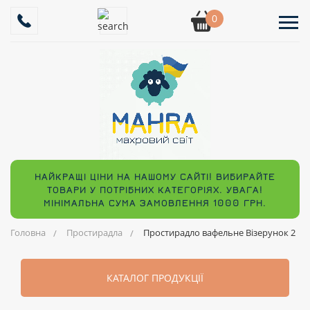
0
НАЙКРАЩІ ЦІНИ НА НАШОМУ САЙТІ! ВИБИРАЙТЕ
ТОВАРИ У ПОТРІБНИХ КАТЕГОРІЯХ. УВАГА!
МІНІМАЛЬНА СУМА ЗАМОВЛЕННЯ 1000 ГРН.
Головна
Простирадла
Простирадло вафельне Візерунок 2
КАТАЛОГ ПРОДУКЦІЇ