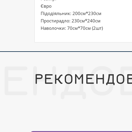
Євро
Підодіяльник: 200см*230см
Простирадло: 230см*240см
Наволочки: 70см*70см (2шт)
МЕНДО
РЕКОМЕНДО