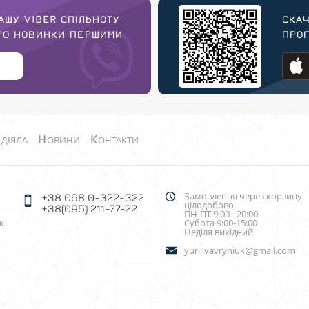
АШУ VIBER СПІЛЬНОТУ
СКАЧ
ПРО НОВИНКИ ПЕРШИМИ
ПРОГ
О
Н
К
ДІЯЛА
ОВИНИ
ОНТАКТИ
Замовлення через корзину
+38 068 0-322-322
цілодобово
+38(095) 211-77-22
ПН-ПТ 9:00 - 20:00
к
Субота 9:00-15:00
Неділя вихідний
yurii.vavryniuk@gmail.com