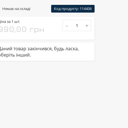
Немає на складі
Код продукту: 114406
іна за 1 шт.
-
+
990,00 грн
Даний товар закінчився, будь ласка,
оберіть інший.