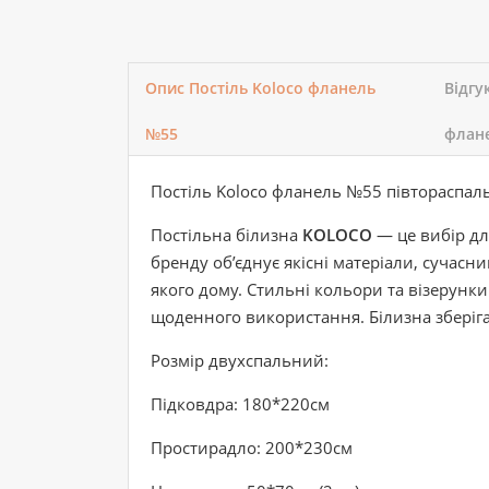
Опис Постіль Koloco фланель
Відгу
№55
флан
Постіль Koloco фланель №55 півтораспал
Постільна білизна
KOLOCO
— це вибір для
бренду об’єднує якісні матеріали, сучасни
якого дому. Стильні кольори та візерунки
щоденного використання. Білизна зберігає
Розмір двухспальний:
Підковдра: 180*220см
Простирадло: 200*230см