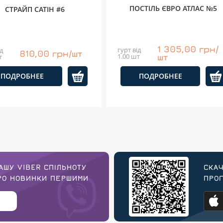
ПОСТІЛЬ ЄВРО АТЛАС №5
СТРАЙП САТІН #6
1 305,00 грн/
гурт від
д
810,00 грн/шт
1.00 шт
шт
т
ПОДРОБНЕЕ
ПОДРОБНЕЕ
АШУ VIBER СПІЛЬНОТУ
СКАЧ
ПРО НОВИНКИ ПЕРШИМИ
ПРОГ