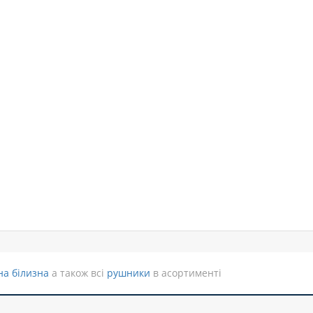
на білизна
а також всі
рушники
в асортименті