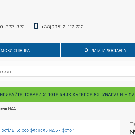
 0-322-322
+38(095) 2-117-722
У
О
МОВИ СПІВПРАЦІ
ПЛАТА ТА ДОСТАВКА
ВИБИРАЙТЕ ТОВАРИ У ПОТРІБНИХ КАТЕГОРІЯХ. УВАГА! МІНІ
нель №55
П