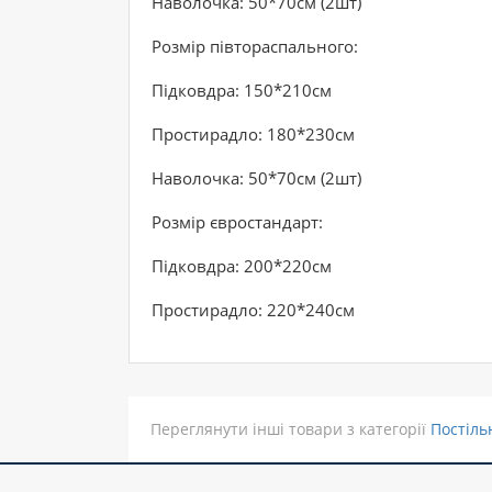
Наволочка: 50*70см (2шт)
Розмір півтораспального:
Підковдра: 150*210см
Простирадло: 180*230см
Наволочка: 50*70см (2шт)
Розмір євростандарт:
Підковдра: 200*220см
Простирадло: 220*240см
Переглянути інші товари з категорії
Постіль