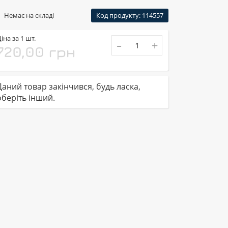
Немає на складі
Код продукту: 114557
іна за 1 шт.
-
+
720,00 грн
Даний товар закінчився, будь ласка,
оберіть інший.