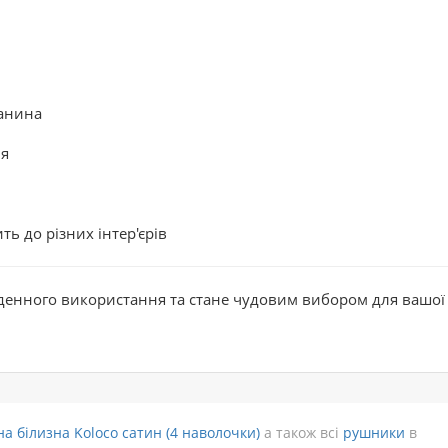
канина
ня
ь до різних інтер'єрів
денного використання та стане чудовим вибором для вашої
на білизна Koloco сатин (4 наволочки)
а також всі
рушники
в