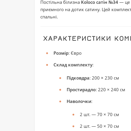
Постільна білизна
Koloco сатін №34
— це 
приємного на дотик сатину. Цей комплект
спальні.
ХАРАКТЕРИСТИКИ КОМ
Розмір
: Євро
Склад комплекту
:
Підковдра
: 200 × 230 см
Простирадло
: 220 × 240 см
Наволочки
:
2 шт. — 70 × 70 см
2 шт. — 50 × 70 см