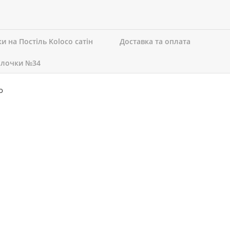
ки на Постіль Koloco сатін
Доставка та оплата
олочки №34
о