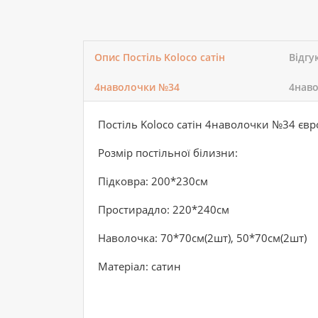
Опис Постіль Koloco сатін
Відгу
4наволочки №34
4нав
Постіль Koloco сатін 4наволочки №34 євр
Розмір постільної білизни:
Підковра: 200*230см
Простирадло: 220*240см
Наволочка: 70*70см(2шт), 50*70см(2шт)
Матеріал: сатин