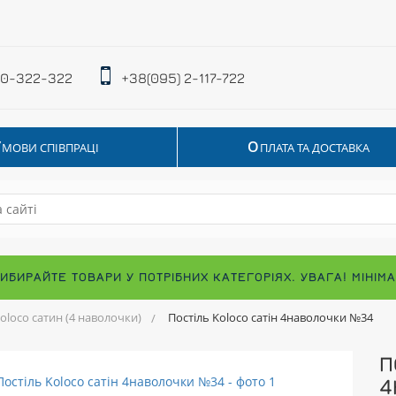
 0-322-322
+38(095) 2-117-722
У
О
МОВИ СПІВПРАЦІ
ПЛАТА ТА ДОСТАВКА
ВИБИРАЙТЕ ТОВАРИ У ПОТРІБНИХ КАТЕГОРІЯХ. УВАГА! МІНІ
oloco сатин (4 наволочки)
Постіль Koloco сатін 4наволочки №34
П
4