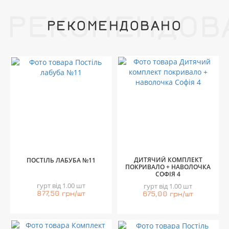
РЕКОМЕНДОВ
РЕКОМЕНДОВАНО
ДИТЯЧИЙ КОМПЛЕКТ
ПОСТІЛЬ ЛАБУБА №11
ПОКРИВАЛО + НАВОЛОЧКА
СОФІЯ 4
гурт від 1.00 шт
гурт від 1.00 шт
877,50 грн/шт
675,00 грн/шт