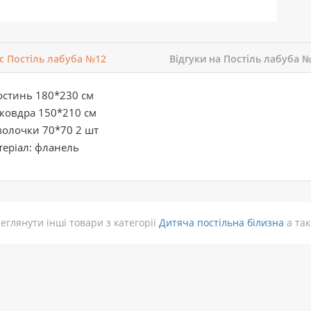
с Постіль лабуба №12
Відгуки на Постіль лабуба 
остинь 180*230 см
ковдра 150*210 см
волочки 70*70 2 шт
еріал: фланель
еглянути інші товари з категорії
Дитяча постільна білизна
а так