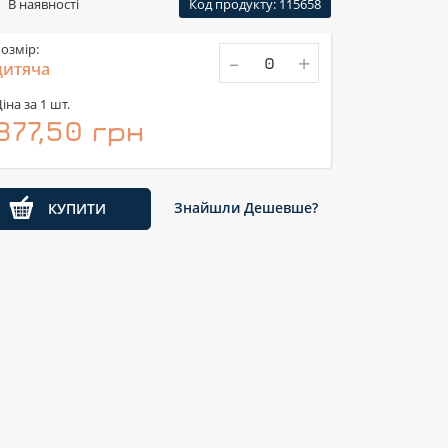
В наявності
Код продукту: 115658
озмір:
-
+
дитяча
іна за 1 шт.
877,50 грн
Знайшли Дешевше?
КУПИТИ