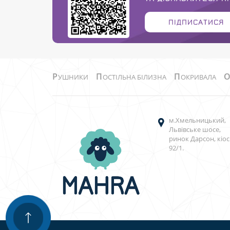
ПІДПИСАТИСЯ
Р
П
П
УШНИКИ
ОСТІЛЬНА БІЛИЗНА
ОКРИВАЛА
м.Хмельницький,
Львівське шосе,
ринок Дарсон, кіос
92/1.