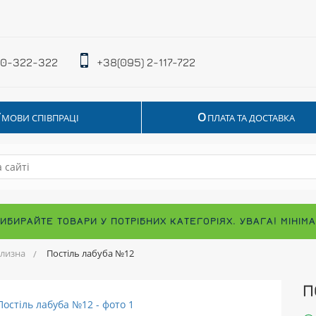
 0-322-322
+38(095) 2-117-722
У
О
МОВИ СПІВПРАЦІ
ПЛАТА ТА ДОСТАВКА
ВИБИРАЙТЕ ТОВАРИ У ПОТРІБНИХ КАТЕГОРІЯХ. УВАГА! МІНІ
ілизна
Постіль лабуба №12
П