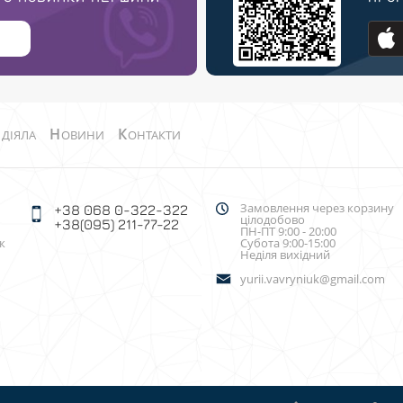
О
Н
К
ДІЯЛА
ОВИНИ
ОНТАКТИ
Замовлення через корзину
+38 068 0-322-322
цілодобово
+38(095) 211-77-22
ПН-ПТ 9:00 - 20:00
к
Субота 9:00-15:00
Неділя вихідний
yurii.vavryniuk@gmail.com