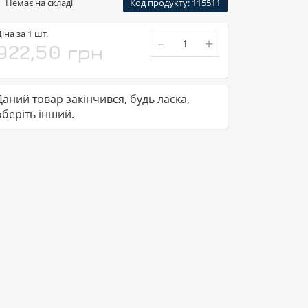
Немає на складі
Код продукту: 115511
іна за 1 шт.
-
+
922,50 грн
Даний товар закінчився, будь ласка,
оберіть інший.