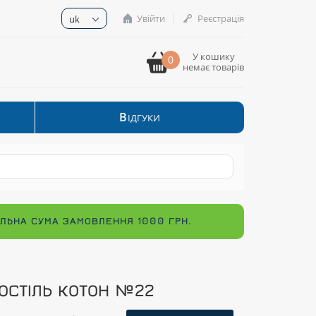
Увійти
Реєстрація
uk
У кошику
0
немає товарів
В
ІДГУКИ
МАЛЬНА СУМА ЗАМОВЛЕННЯ 1000 ГРН.
ОСТІЛЬ КОТОН №22