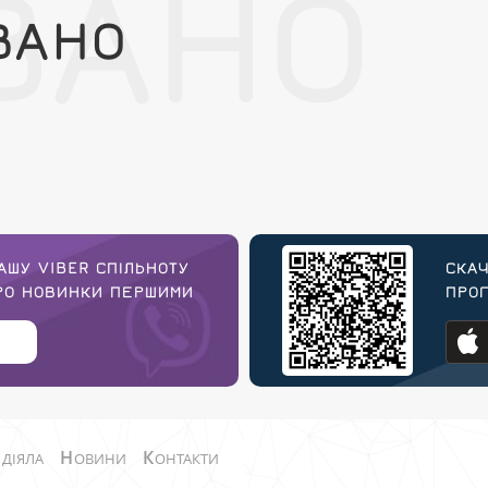
ВАНО
ВАНО
АШУ VIBER СПІЛЬНОТУ
СКАЧ
ПРО НОВИНКИ ПЕРШИМИ
ПРОГ
О
Н
К
ДІЯЛА
ОВИНИ
ОНТАКТИ