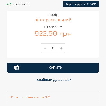
В наявності
Код продукту: 115491
Розмір:
півтораспальний
Ціна за 1 шт.
922,50 грн
-
+
КУПИТИ
Знайшли Дешевше?
Опис постіль котон №2