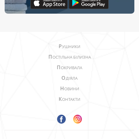
Р
УШНИКИ
П
ОСТІЛЬНА БІЛИЗНА
П
ОКРИВАЛА
О
ДІЯЛА
Н
ОВИНИ
К
ОНТАКТИ