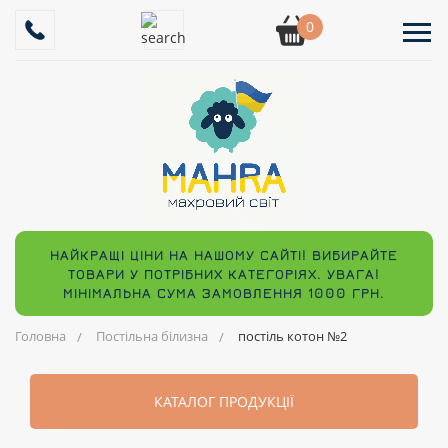
0
НАЙКРАЩІ ЦІНИ НА НАШОМУ САЙТІ! ВИБИРАЙТЕ
ТОВАРИ У ПОТРІБНИХ КАТЕГОРІЯХ. УВАГА!
МІНІМАЛЬНА СУМА ЗАМОВЛЕННЯ 1000 ГРН.
Головна
Постільна білизна
постіль котон №2
КАТАЛОГ ПРОДУКЦІЇ